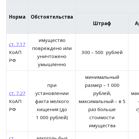
Норма
Обстоятельства
Штраф
А
имущество
ст. 7.17
повреждено или
КоАП
300 – 500 рублей
уничтожено
РФ
умышленно
минимальный
при
размер – 1 000
ст. 7.27
установлении
рублей,
ма
КоАП
факта мелкого
максимальный – в 5
РФ
хищения (до
раз больше
с
1 000 рублей)
стоимости
имущества
ст.
алкоголь был