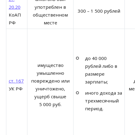
20.20
употреблен в
300 – 1 500 рублей
КоАП
общественном
РФ
месте
до 40 000
имущество
рублей либо в
умышленно
размере
ст. 167
повреждено или
зарплаты;
УК РФ
уничтожено,
ме
иного дохода за
ущерб свыше
трехмесячный
5 000 руб.
период.