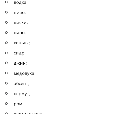
водка;
пиво;
виски;
вино;
коньяк;
сидр;
джин;
медовуха;
абсент;
вермут;
ром;
шампанское;