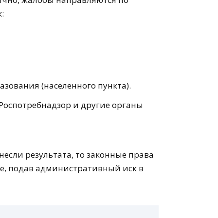
:
ования (населенного пункта).
 Роспотребнадзор и другие органы
если результата, то законные права
ке, подав административный иск в