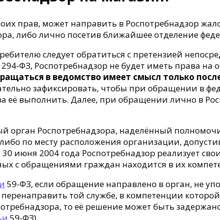
оих прав, может направить в Роспотребнадзор жал
ора, либо лично посетив ближайшее отделение фед
ебителю следует обратиться с претензией непосредст
294-ФЗ, Роспотребнадзор не будет иметь права на
ращаться в ведомство имеет смысл только после
тельно зафиксировать, чтобы при обращении в фед
аза её выполнить. Далее, при обращении лично в Ро
ный орган Роспотребнадзора, наделённый полномо
 либо по месту расположения организации, допусти
 30 июня 2004 года Роспотребнадзор реализует св
нных с обращениями граждан находится в их компет
ьи
59-ФЗ, если обращение направлено в орган, не 
ы перенаправить той службе, в компетенции которой
требнадзора, то её решение может быть задержано 
ьи
59-ФЗ).