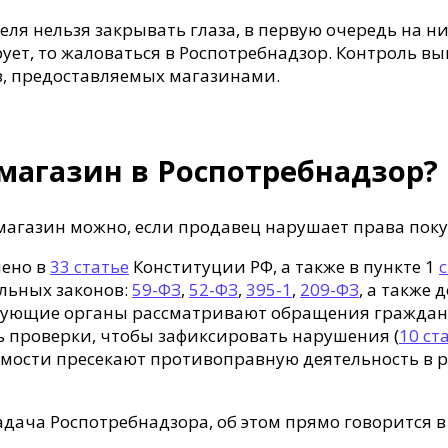
еля нельзя закрывать глаза, в первую очередь на 
ирует, то жаловаться в Роспотребнадзор. Контроль 
в, предоставляемых магазинами.
магазин в Роспотребнадзор?
магазин можно, если продавец нарушает права поку
лено в
33 статье
Конституции РФ, а также в пункте 1
с
альных законов:
59-ФЗ
,
52-ФЗ
,
395-1
,
209-ФЗ
, а также
рующие органы рассматривают обращения граждан 
 проверки, чтобы зафиксировать нарушения (
10 ст
димости пресекают противоправную деятельность в 
адача Роспотребнадзора, об этом прямо говорится 