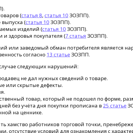
).
оваров (
статья 8
,
статья 10
ЗОЗПП).
 выпуска (
статья 10
ЗОЗПП).
аемых изделий (
статья 10
ЗОЗПП).
 и здоровья покупателя (
7 статья
ЗОЗПП).
ний или заведомый обман потребителя является н
венность согласно
13 статье
ЗОЗПП.
 случае следующих нарушений:
родавец не дал нужных сведений о товаре.
е или скрытые дефекты.
я.
твенный товар, который не подошел по форме, разм
дней без учёта дня покупки прописана в
25 статье
З
анной на ценнике.
ть хамство работников торговой точки, пренебреже
отсутствие условий для ознакомления с характери