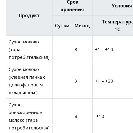
Срок
Условия
хранения
Продукт
Температур
Cутки
Месяц
°C
Сухое молоко
(тара
8
+1 – +10
потребительская)
Сухое молоко
(клееная пачка с
3
+1 – +20
целлофановым
вкладышем )
Сухое
обезжиренное
8
+10
молоко (тара
потребительская)