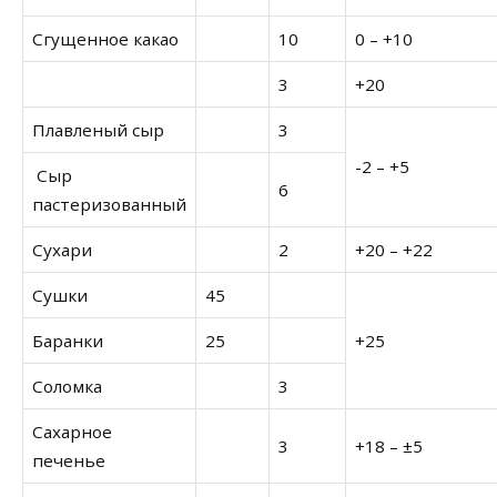
Сгущенное какао
10
0 – +10
3
+20
Плавленый сыр
3
-2 – +5
Сыр
6
пастеризованный
Сухари
2
+20 – +22
Сушки
45
Баранки
25
+25
Соломка
3
Сахарное
3
+18 – ±5
печенье