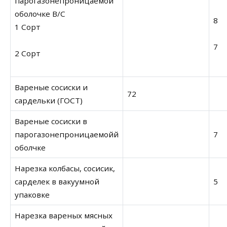
парогазонепроницаемой
оболочке В/С
8
1 Сорт
7
2 Сорт
Вареные сосиски и
72
сардельки (ГОСТ)
Вареные сосиски в
парогазонепроницаемойй
7
оболчке
Нарезка колбасы, сосисик,
сарделек в вакуумной
5
упаковке
Нарезка вареных мясных