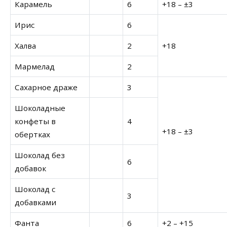
Карамель
6
+18 – ±3
Ирис
6
Халва
2
+18
Мармелад
2
Сахарное драже
3
Шоколадные
конфеты в
4
+18 – ±3
обертках
Шоколад без
6
добавок
Шоколад с
3
добавками
Фанта
6
+2 – +15